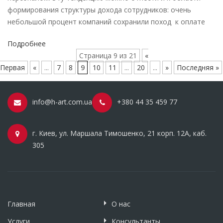
формирования структуры дохода сотрудников: очень
небольшой процент компаний сохранили поход к оплате
Подробнее
Страница 9 из 21
«
Первая
«
...
7
8
9
10
11
...
20
...
»
Последняя »
info@h-art.com.ua
+380 44 35 459 77
г. Киев, ул. Маршала Тимошенко, 21 корп. 12А, каб.
305
Главная
О нас
Услуги
Консультанты