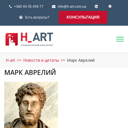
+380 44 35 459 77
info@h-art.com.ua
КОНСУЛЬТАЦИЯ
Есть вопросы?
H-art
>>
Новости и цитаты
>>
Марк Аврелий
МАРК АВРЕЛИЙ