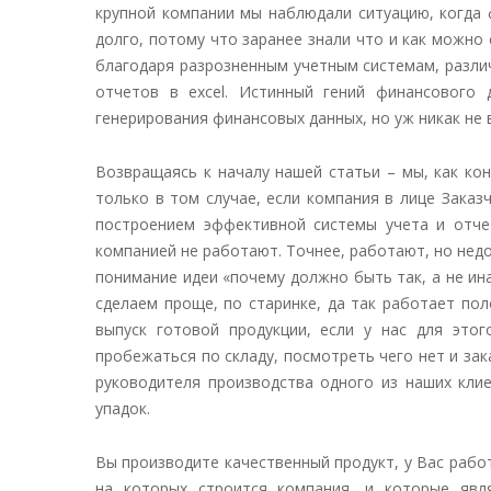
крупной компании мы наблюдали ситуацию, когда 
долго, потому что заранее знали что и как можно
благодаря разрозненным учетным системам, разли
отчетов в excel. Истинный гений финансового 
генерирования финансовых данных, но уж никак не 
Возвращаясь к началу нашей статьи – мы, как ко
только в том случае, если компания в лице Заказ
построением эффективной системы учета и отчет
компанией не работают. Точнее, работают, но нед
понимание идеи «почему должно быть так, а не и
сделаем проще, по старинке, да так работает пол
выпуск готовой продукции, если у нас для этог
пробежаться по складу, посмотреть чего нет и за
руководителя производства одного из наших кли
упадок.
Вы производите качественный продукт, у Вас рабо
на которых строится компания, и которые явл