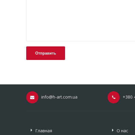
info@h-art.com.ua
+380 
Главная
О нас