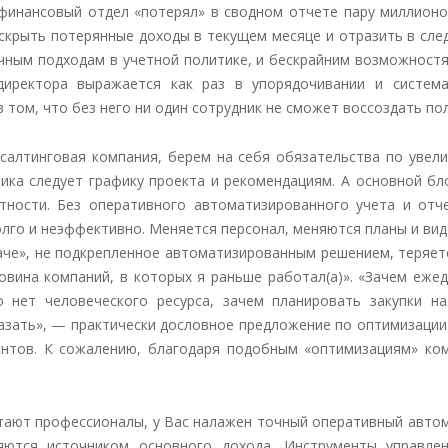
финансовый отдел «потерял» в сводном отчете пару миллионов
 скрыть потерянные доходы в текущем месяце и отразить в сл
чным подходам в учетной политике, и бескрайним возможностя
директора выражается как раз в упорядочивании и система
в том, что без него ни один сотрудник не сможет воссоздать п
нсалтинговая компания, берем на себя обязательства по увел
чика следует графику проекта и рекомендациям. А основной б
ности. Без оперативного автоматизированного учета и отче
олго и неэффективно. Меняется персонал, меняются планы и вид
наче», не подкрепленное автоматизированным решением, теряе
овина компаний, в которых я раньше работал(а)». «Зачем еже
о нет человеческого ресурса, зачем планировать закупки н
казать», — практически дословное предложение по оптимизации
ентов. К сожалению, благодаря подобным «оптимизациям» ком
тают профессионалы, у Вас налажен точный оперативный автом
яются источником основного дохода. Инструменты управле