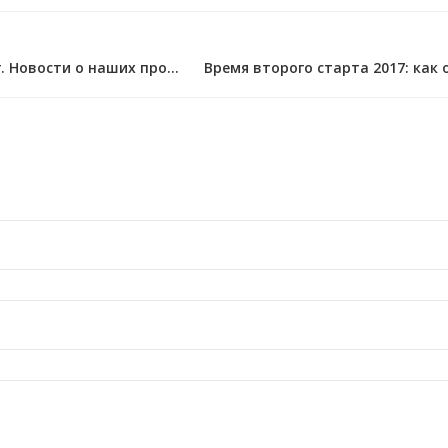
+25% к обороту и 15% к прибыли в 2017 г. Новости о наших проектах