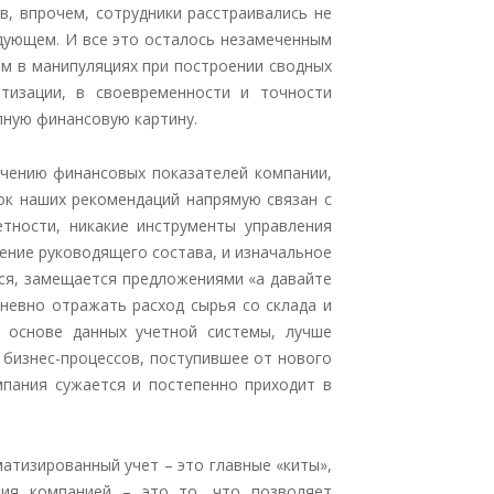
, впрочем, сотрудники расстраивались не
едующем. И все это осталось незамеченным
м в манипуляциях при построении сводных
тизации, в своевременности и точности
олную финансовую картину.
ичению финансовых показателей компании,
лок наших рекомендаций напрямую связан с
тности, никакие инструменты управления
ение руководящего состава, и изначальное
тся, замещается предложениями «а давайте
дневно отражать расход сырья со склада и
а основе данных учетной системы, лучше
 бизнес-процессов, поступившее от нового
пания сужается и постепенно приходит в
атизированный учет – это главные «киты»,
ния компанией – это то, что позволяет