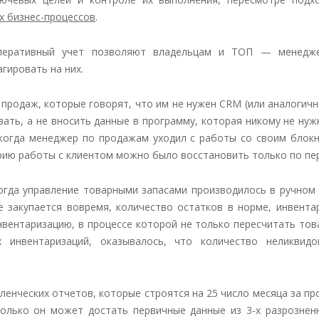
х бизнес-процессов
.
оперативный учет позволяют владельцам и ТОП — менедже
гировать на них.
 продаж, которые говорят, что им не нужен CRM (или аналогичн
ать, а не вносить данные в программу, которая никому не нуж
 когда менеджер по продажам уходил с работы со своим блокн
орию работы с клиентом можно было восстановить только по пе
когда управление товарными запасами производилось в ручном
е закупается вовремя, количество остатков в норме, инвента
вентаризацию, в процессе которой не только пересчитать тов
х инвентаризаций, оказывалось, что количество неликвид
ленческих отчетов, которые строятся на 25 число месяца за про
только он может достать первичные данные из 3-х разрознен