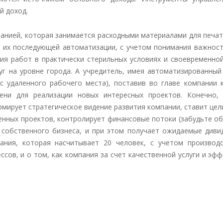
й доход.
анией, которая занимается расходными материалами для печат
и их последующей автоматизации, с учетом понимания важност
ия работ в практически стерильных условиях и своевременной
уг на уровне города. А учредитель, имея автоматизированны
 с удаленного рабочего места), поставив во главе компании
мени для реализации новых интересных проектов. Конечно,
рмирует стратегическое видение развития компании, ставит цел
енных проектов, контролирует финансовые потоки (забудьте об
 собственного бизнеса, и при этом получает ожидаемые дивид
пания, которая насчитывает 20 человек, с учетом производ
ссов, и о том, как компания за счет качественной услуги и эф