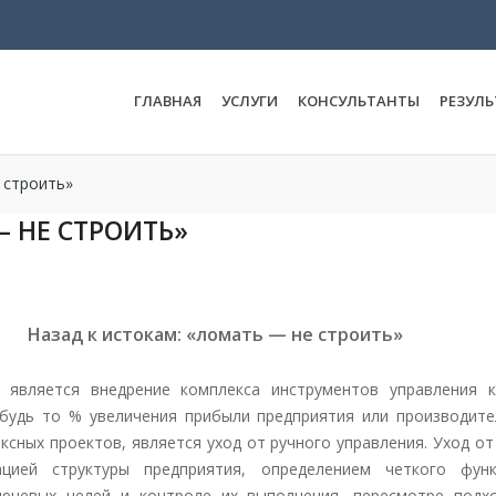
ГЛАВНАЯ
УСЛУГИ
КОНСУЛЬТАНТЫ
РЕЗУЛ
 строить»
— НЕ СТРОИТЬ»
Назад к истокам: «ломать — не строить»
 является внедрение комплекса инструментов управления
будь то % увеличения прибыли предприятия или производител
сных проектов, является уход от ручного управления. Уход от
ацией структуры предприятия, определением четкого фу
лючевых целей и контроле их выполнения, пересмотре подх