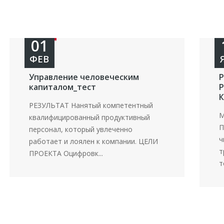
01
ФЕВ
Управление человеческим
капиталом_тест
РЕЗУЛЬТАТ Нанятый компетентный
М
квалифицированный продуктивный
П
персонал, который увлеченно
ч
работает и лоялен к компании. ЦЕЛИ
т
ПРОЕКТА Оцифровк...
т