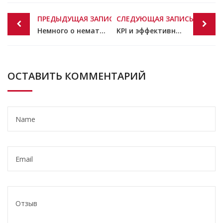
Post
ПРЕДЫДУЩАЯ ЗАПИСЬ
СЛЕДУЮЩАЯ ЗАПИСЬ
navigation
Немного о нематериальной материальной мотивации
KPI и эффективность персонала как есурс оптимизации расходов и увеличение доходов
ОСТАВИТЬ КОММЕНТАРИЙ