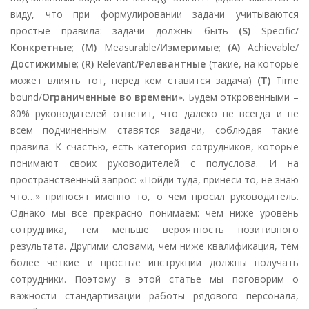
виду, что при формулировании задачи учитываются
простые правила: задачи должны быть
(S)
Specific
/
Конкретные
;
(М)
Measurable
/
Измеримые
;
(А)
Achievable
/
Достижимые
;
(R)
Relevant
/
Релевантные
(такие, на которые
может влиять тот, перед кем ставится задача)
(Т)
Time
bound/
Ограниченные во времени
». Будем откровенными –
80% руководителей ответит, что далеко не всегда и не
всем подчиненным ставятся задачи, соблюдая такие
правила. К счастью, есть категория сотрудников, которые
понимают своих руководителей с полуслова. И на
пространственный запрос: «Пойди туда, принеси то, не знаю
что…» приносят именно то, о чем просил руководитель.
Однако мы все прекрасно понимаем: чем ниже уровень
сотрудника, тем меньше вероятность позитивного
результата. Другими словами, чем ниже квалификация, тем
более четкие и простые инструкции должны получать
сотрудники. Поэтому в этой статье мы поговорим о
важности стандартизации работы рядового персонала,