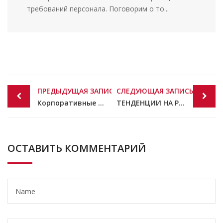
требований персонала. Поговорим о то...
Post
ПРЕДЫДУЩАЯ ЗАПИСЬ
СЛЕДУЮЩАЯ ЗАПИСЬ
navigation
Корпоративные соревнования как эффективный и не дорогой способ мотивации сотрудников.
ТЕНДЕНЦИИ НА РЫНКЕ ТРУДА УКРАИНЫ
ОСТАВИТЬ КОММЕНТАРИЙ